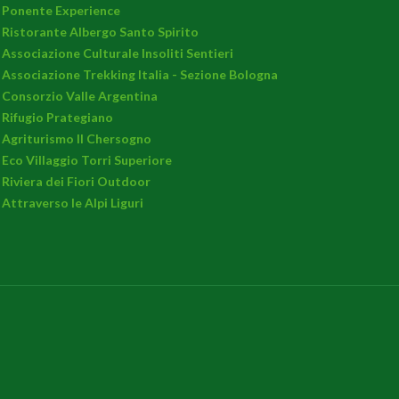
Ponente Experience
Ristorante Albergo Santo Spirito
Associazione Culturale Insoliti Sentieri
Associazione Trekking Italia - Sezione Bologna
Consorzio Valle Argentina
Rifugio Prategiano
Agriturismo Il Chersogno
Eco Villaggio Torri Superiore
Riviera dei Fiori Outdoor
Attraverso le Alpi Liguri