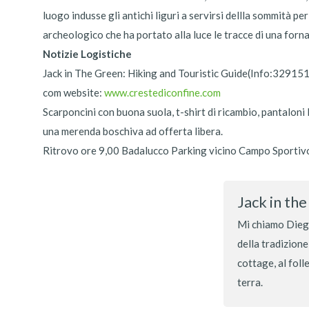
luogo indusse gli antichi liguri a servirsi dellla sommità pe
archeologico che ha portato alla luce le tracce di una forna
Notizie Logistiche
Jack in The Green: Hiking and Touristic Guide(Info:329151
com website:
www.crestediconfine.com
Scarponcini con buona suola, t-shirt di ricambio, pantaloni 
una merenda boschiva ad offerta libera.
Ritrovo ore 9,00 Badalucco Parking vicino Campo Sportivo.
Jack in th
Mi chiamo Diego
della tradizione
cottage, al foll
terra.