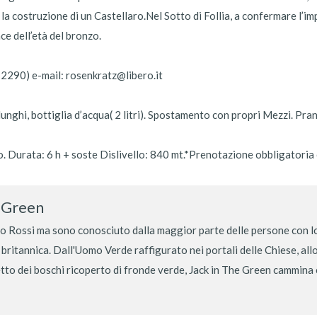
r la costruzione di un Castellaro.Nel Sotto di Follia, a confermare l’im
ce dell’età del bronzo.
2290) e-mail: rosenkratz@libero.it
lunghi, bottiglia d’acqua( 2 litri). Spostamento con propri Mezzi. Pra
 Durata: 6 h + soste Dislivello: 840 mt.*Prenotazione obbligatoria 
e Green
 Rossi ma sono conosciuto dalla maggior parte delle persone con lo
 britannica. Dall'Uomo Verde raffigurato nei portali delle Chiese, al
etto dei boschi ricoperto di fronde verde, Jack in The Green cammina co