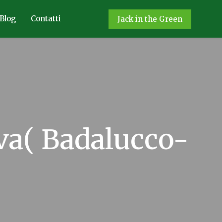
Blog
Contatti
Jack in the Green
ova( Badalucco-