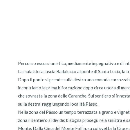
Percorso escursionistico, mediamente impegnativo e di inter
La mulattiera lascia Badalucco al ponte di Santa Lucia, la tr
Dopo il ponte si prende sulla destra una comoda carrozzabile
incontriamo la prima biforcazione dopo circa un’ora di marci
che sovrasta la zona delle Caranche. Sul sentiero si innest
sulla destra, raggiungendo località Pâsso.
Nella zona del Pâsso un tempo terrazzata a grano e vigneti
zona il sentiero si divide: bisogna proseguire a sinistra e s
Monte. Dalla Cima del Monte Follia, su cui svetta la Croce,