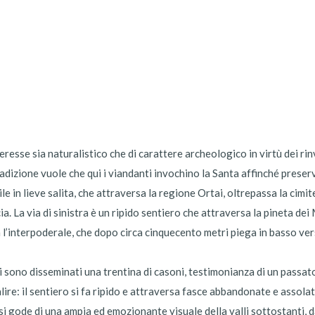
esse sia naturalistico che di carattere archeologico in virtù dei rin
adizione vuole che qui i viandanti invochino la Santa affinché preservi 
 in lieve salita, che attraversa la regione Ortai, oltrepassa la cimit
a. La via di sinistra è un ripido sentiero che attraversa la pineta de
a l’interpoderale, che dopo circa cinquecento metri piega in basso ve
 sono disseminati una trentina di casoni, testimonianza di un passat
alire: il sentiero si fa ripido e attraversa fasce abbandonate e assola
si gode di una ampia ed emozionante visuale della valli sottostanti, 