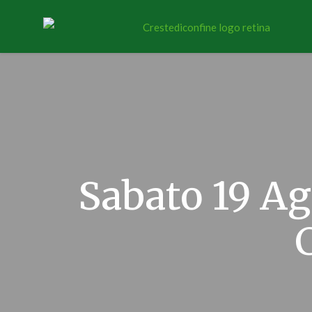
Sabato 19 Ag
C