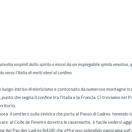
talvolta sospinti dallo spirito e mossi da un inspiegabile spinta emotiva
 verso l’Italia di molti ebrei al confino.
 luogo intriso di misticismo e contornato da numerose montagne tra l
 punto che segna il confine tra l’Italia e la Francia. Ci troviamo ne
rritorio.
a il sentiero sulla sinistra che porta al Passo di Ladres tenendo la
rivare al Colle de Fenetre dovetra le casermette, è facile vedersi ag
ione del Pas des Ladres (b428) che offre uno splendido panorama sull’