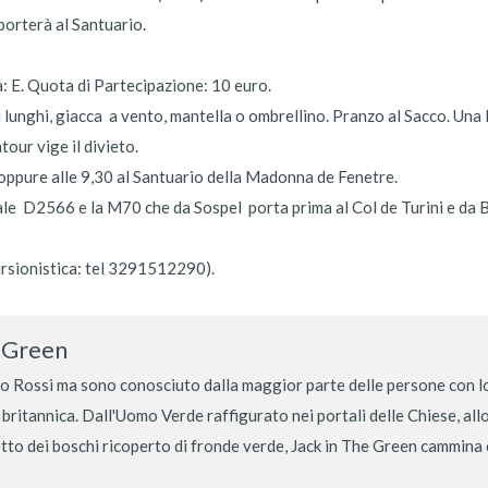
porterà al Santuario.
: E. Quota di Partecipazione: 10 euro.
lunghi, giacca a vento, mantella o ombrellino. Pranzo al Sacco. Una 
our vige il divieto.
oppure alle 9,30 al Santuario della Madonna de Fenetre.
ale D2566 e la M70 che da Sospel porta prima al Col de Turini e da B
ursionistica: tel 3291512290).
e Green
 Rossi ma sono conosciuto dalla maggior parte delle persone con lo
 britannica. Dall'Uomo Verde raffigurato nei portali delle Chiese, al
etto dei boschi ricoperto di fronde verde, Jack in The Green cammina co