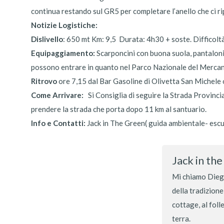
continua restando sul GR5 per completare l’anello che ci ri
Notizie Logistiche:
Dislivello
: 650 mt Km: 9,5 Durata: 4h30 + soste. Difficoltà
Equipaggiamento:
Scarponcini con buona suola, pantaloni 
possono entrare in quanto nel Parco Nazionale del Mercant
Ritrovo
ore 7,15 dal Bar Gasoline di Olivetta San Michele 
Come Arrivare:
Si Consiglia di seguire la Strada Provinci
prendere la strada che porta dopo 11 km al santuario.
Info e Contatti:
Jack in The Green( guida ambientale- esc
Jack in th
Mi chiamo Diego
della tradizione
cottage, al foll
terra.