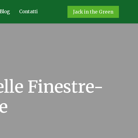
Blog
Contatti
Jack in the Green
lle Finestre-
re