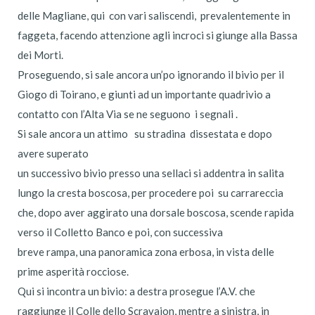
delle Magliane, qui con vari saliscendi, prevalentemente in
faggeta, facendo attenzione agli incroci si giunge alla Bassa
dei Morti.
Proseguendo, si sale ancora un’po ignorando il bivio per il
Giogo di Toirano, e giunti ad un importante quadrivio a
contatto con l’Alta Via se ne seguono i segnali .
Si sale ancora un attimo su stradina dissestata e dopo
avere superato
un successivo bivio presso una sellaci si addentra in salita
lungo la cresta boscosa, per procedere poi su carrareccia
che, dopo aver aggirato una dorsale boscosa, scende rapida
verso il Colletto Banco e poi, con successiva
breve rampa, una panoramica zona erbosa, in vista delle
prime asperità rocciose.
Qui si incontra un bivio: a destra prosegue l’A.V. che
raggiunge il Colle dello Scravaion, mentre a sinistra, in