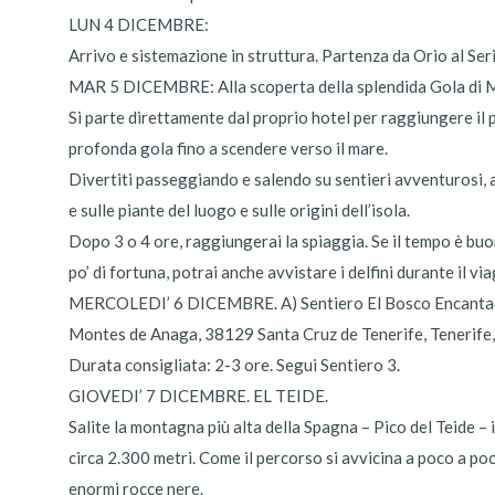
LUN 4 DICEMBRE:
Arrivo e sistemazione in struttura. Partenza da Orio al Seri
MAR 5 DICEMBRE: Alla scoperta della splendida Gola di Mas
Si parte direttamente dal proprio hotel per raggiungere il p
profonda gola fino a scendere verso il mare.
Divertiti passeggiando e salendo su sentieri avventurosi, a
e sulle piante del luogo e sulle origini dell’isola.
Dopo 3 o 4 ore, raggiungerai la spiaggia. Se il tempo è buo
po’ di fortuna, potrai anche avvistare i delfini durante il v
MERCOLEDI’ 6 DICEMBRE. A) Sentiero El Bosco Encanta
Montes de Anaga, 38129 Santa Cruz de Tenerife, Tenerife
Durata consigliata: 2-3 ore. Segui Sentiero 3.
GIOVEDI’ 7 DICEMBRE. EL TEIDE.
Salite la montagna più alta della Spagna – Pico del Teide –
circa 2.300 metri. Come il percorso si avvicina a poco a po
enormi rocce nere.