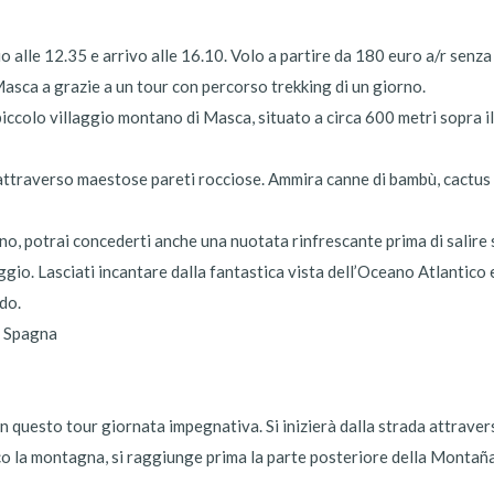
o alle 12.35 e arrivo alle 16.10. Volo a partire da 180 euro a/r senza 
ca a grazie a un tour con percorso trekking di un giorno.
iccolo villaggio montano di Masca, situato a circa 600 metri sopra il 
ttraverso maestose pareti rocciose. Ammira canne di bambù, cactus e f
no, potrai concederti anche una nuotata rinfrescante prima di salire 
iaggio. Lasciati incantare dalla fantastica vista dell’Oceano Atlantico 
do.
, Spagna
 in questo tour giornata impegnativa. Si inizierà dalla strada attrav
co la montagna, si raggiunge prima la parte posteriore della Montaña 