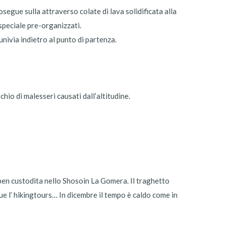
osegue sulla attraverso colate di lava solidificata alla
speciale pre-organizzati.
univia indietro al punto di partenza.
chio di malesseri causati dall’altitudine.
 ben custodita nello Shosoin La Gomera. Il traghetto
e l’ hikingtours… In dicembre il tempo è caldo come in