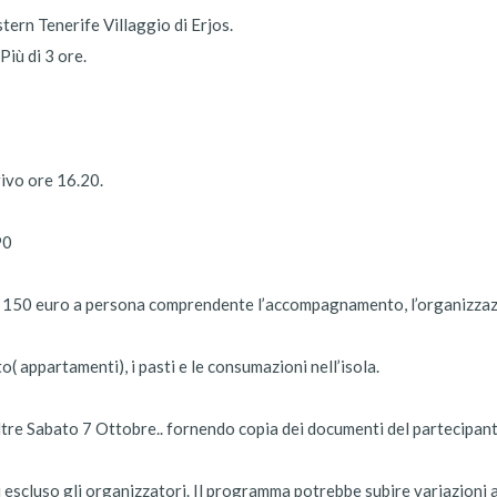
tern Tenerife Villaggio di Erjos.
iù di 3 ore.
rivo ore 16.20.
90
50 euro a persona comprendente l’accompagnamento, l’organizzazione
o( appartamenti), i pasti e le consumazioni nell’isola.
tre Sabato 7 Ottobre.. fornendo copia dei documenti del partecipante,
 escluso gli organizzatori. Il programma potrebbe subire variazioni a