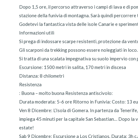
Dopo 1,5 ore, il percorso attraverso i campi di lava e di pom
stazione della funivia di montagna. Sarà quindi percorrere 
Godetevi la fantastica vista delle isole Canarie e sperimenta
Informazioni utili
Si prega di indossare scarpe resistenti, protezione da vent
Gli scarponi da trekking possono essere noleggiati in loco.
Si tratta di una scalata impegnativa su suolo impervio con pi
Escursione: 1500 metri in salita, 170 metri in discesa
Distanza: 8 chilometri
Resistenza
: Buona – molto buona Resistenza antiscivolo:
Durata moderata: 5-6 ore Ritorno in Funivia: Costo: 13 eu
Ven 8 Dicembre: L’Isola di Gomera. In partenza da Tenerife,
impiega 45 minuti per la capitale San Sebastian… Dopo la v
estate!
Sab 9 Dicembre: Escursione a Los Cristianos. Durata: 3h c.