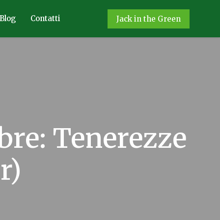
Blog
Contatti
Jack in the Green
bre: Tenerezze
r)