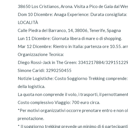
38650 Los Cristianos, Arona. Visita a Pico de Gala dal Wes
Dom 10 Dicembre: Anaga Experience: Durata consigliata: P
LOCALITÀ
Calle Piedra del Barranco, 14, 38006, Tenerife, Spagna
Lun 11 Dicembre: Giornata libera di mare o di shopping.
Mar 12 Dicembre: Rientro in Italia: partenza ore 10.55. ar
Organizzazione Tecnica:
Diego Rossi-Jack in The Green: 3341217884/32915122
Simone Caridi: 3290250455
Notizie Logistiche: Costo Soggiorno Trekking comprende: 1
della logistica.
La quota non comprende il volo, i trasporti, il pernottament
Costo complessivo Viaggio: 700 euro circa.
*Per motivi organizzativi occorre prenotare entro e non ol
prenotazione.
* Il soggiorno trekking prevede un minimo di 6 partecipanti