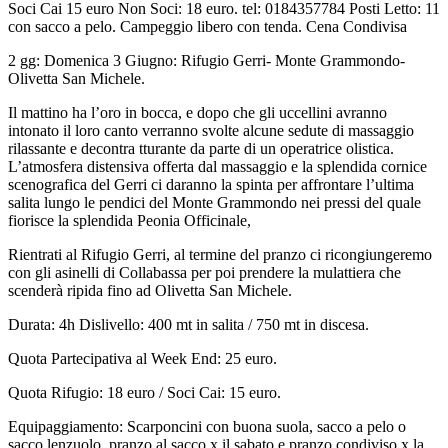
Soci Cai 15 euro Non Soci: 18 euro. tel: 0184357784 Posti Letto: 11
con sacco a pelo. Campeggio libero con tenda. Cena Condivisa
2 gg: Domenica 3 Giugno: Rifugio Gerri- Monte Grammondo-
Olivetta San Michele.
Il mattino ha l’oro in bocca, e dopo che gli uccellini avranno
intonato il loro canto verranno svolte alcune sedute di massaggio
rilassante e decontra tturante da parte di un operatrice olistica.
L’atmosfera distensiva offerta dal massaggio e la splendida cornice
scenografica del Gerri ci daranno la spinta per affrontare l’ultima
salita lungo le pendici del Monte Grammondo nei pressi del quale
fiorisce la splendida Peonia Officinale,
Rientrati al Rifugio Gerri, al termine del pranzo ci ricongiungeremo
con gli asinelli di Collabassa per poi prendere la mulattiera che
scenderà ripida fino ad Olivetta San Michele.
Durata: 4h Dislivello: 400 mt in salita / 750 mt in discesa.
Quota Partecipativa al Week End: 25 euro.
Quota Rifugio: 18 euro / Soci Cai: 15 euro.
Equipaggiamento: Scarponcini con buona suola, sacco a pelo o
sacco lenzuolo, pranzo al sacco x il sabato e pranzo condiviso x la