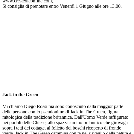
www.crestediconfine.com).
Si consiglia di prenotare entro Venerdì 1 Giugno alle ore 13,00.
Jack in the Green
Mi chiamo Diego Rossi ma sono conosciuto dalla maggior parte
delle persone con lo pseudonimo di Jack in The Green, figura
mitologica della tradizione britannica. Dall'Uomo Verde raffigurato
nei portali delle Chiese, allo spazzacamino britannico che girovaga
sopra i tetti dei cottage, al folletto dei boschi ricoperto di fronde
verde, Jack in The Green cammina con te nel risveglio della natura e