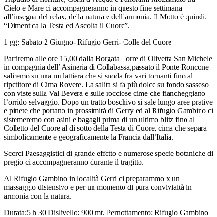
Cielo e Mare ci accompagneranno in questo fine settimana
all’insegna del relax, della natura e dell’armonia. Il Motto è quindi:
“Dimentica la Testa ed Ascolta il Cuore”.
1 gg: Sabato 2 Giugno- Rifugio Gerri- Colle del Cuore
Partiremo alle ore 15,00 dalla Borgata Torre di Olivetta San Michele
in compagnia dell’ Asineria di Collabassa,passato il Ponte Roncone
saliremo su una mulattiera che si snoda fra vari tornanti fino al
ripetitore di Cima Rovere. La salita si fa più dolce su fondo sassoso
con viste sulla Val Bevera e sulle rocciose cime che fiancheggiano
l’orrido selvaggio. Dopo un tratto boschivo si sale lungo aree prative
e pinete che portano in prossimità di Gerry ed al Rifugio Gambino ci
sistemeremo con asini e bagagli prima di un ultimo blitz fino al
Colletto del Cuore al di sotto della Testa di Cuore, cima che separa
simbolicamente e geograficamente la Francia dall’Italia.
Scorci Paesaggistici di grande effetto e numerose specie botaniche di
pregio ci accompagneranno durante il tragitto.
Al Rifugio Gambino in località Gerri ci preparammo x un
massaggio distensivo e per un momento di pura convivialtà in
armonia con la natura.
Durata:5 h 30 Dislivello: 900 mt. Pernottamento: Rifugio Gambino