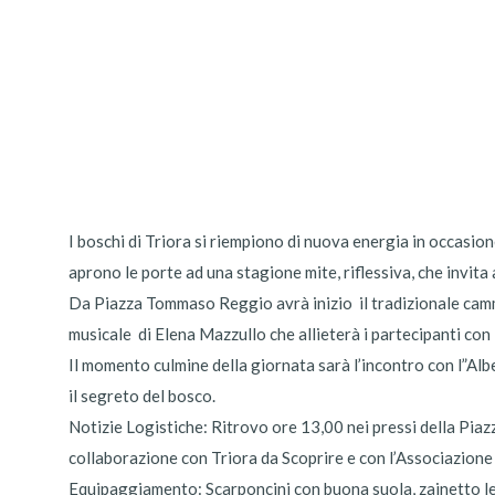
I boschi di Triora si riempiono di nuova energia in occasion
aprono le porte ad una stagione mite, riflessiva, che invita a
Da Piazza Tommaso Reggio avrà inizio il tradizionale camm
musicale di Elena Mazzullo che allieterà i partecipanti con l
Il momento culmine della giornata sarà l’incontro con l”Albe
il segreto del bosco.
Notizie Logistiche: Ritrovo ore 13,00 nei pressi della Pia
collaborazione con Triora da Scoprire e con l’Associazione
Equipaggiamento: Scarponcini con buona suola, zainetto legge