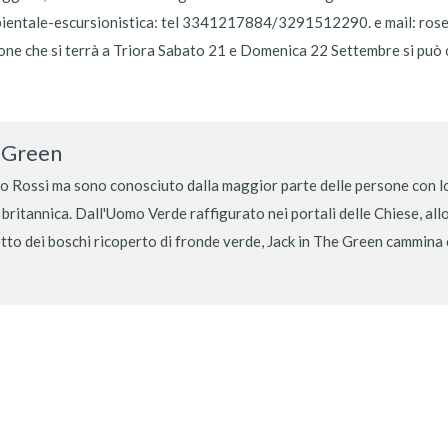
mbientale-escursionistica: tel 3341217884/3291512290. e mail: rose
ne che si terrà a Triora Sabato 21 e Domenica 22 Settembre si può c
e Green
 Rossi ma sono conosciuto dalla maggior parte delle persone con lo
 britannica. Dall'Uomo Verde raffigurato nei portali delle Chiese, al
etto dei boschi ricoperto di fronde verde, Jack in The Green cammina co