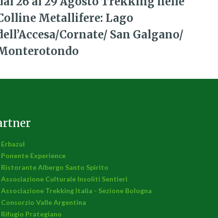
dal 26 al 29 Agosto Trekking nelle
Colline Metallifere: Lago
dell’Accesa/Cornate/ San Galgano/
Monterotondo
artner
Erbazul
Ponente Experience
Ristorante Albergo Santo Spirito
Associazione Culturale Insoliti Sentieri
Associazione Trekking Italia - Sezione Bologna
Consorzio Valle Argentina
Rifugio Prategiano