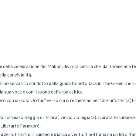
e della celebrazione del Mabon, divinità celtica che dà il nome alla fe
lla convivialità.
ino selvatico condotto dalla guida folletto Jack in The Green che s
a sua voce e con il suono dell’arpa celtica.
ro con un solo Occhio” verso cui ci recheremo per fare un’offerta( fru
zza Tommaso Reggio di Triora( vicino Collegiata). Durata Escursione:
 Liberarte Farmkoré..
ro, t shirt di ricambio e giacca a vento. 1 bottiglia da un litro d’a