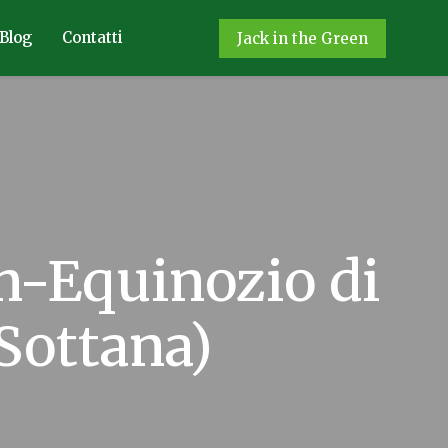
Blog
Contatti
Jack in the Green
-Equinozio di
Sottana)