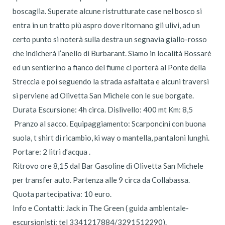
boscaglia. Superate alcune ristrutturate case nel bosco si
entra in un tratto più aspro dove ritornano gli ulivi, ad un
certo punto si noterà sulla destra un segnavia giallo-rosso
che indicherà l’anello di Burbarant. Siamo in località Bossarè
ed un sentierino a fianco del fiume ci porterà al Ponte della
Streccia e poi seguendo la strada asfaltata e alcuni traversi
si perviene ad Olivetta San Michele con le sue borgate.
Durata Escursione: 4h circa. Dislivello: 400 mt Km: 8,5
Pranzo al sacco. Equipaggiamento: Scarponcini con buona
suola, t shirt di ricambio, ki way o mantella, pantaloni lunghi.
Portare: 2 litri d’acqua .
Ritrovo ore 8,15 dal Bar Gasoline di Olivetta San Michele
per transfer auto. Partenza alle 9 circa da Collabassa.
Quota partecipativa: 10 euro.
Info e Contatti: Jack in The Green ( guida ambientale-
escursionisti: tel 3341217884/3291512290).