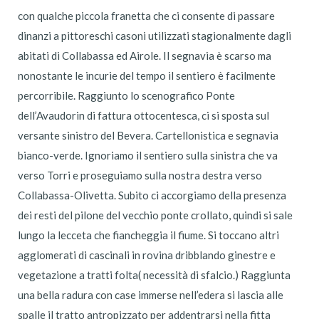
con qualche piccola franetta che ci consente di passare
dinanzi a pittoreschi casoni utilizzati stagionalmente dagli
abitati di Collabassa ed Airole. Il segnavia è scarso ma
nonostante le incurie del tempo il sentiero è facilmente
percorribile. Raggiunto lo scenografico Ponte
dell’Avaudorin di fattura ottocentesca, ci si sposta sul
versante sinistro del Bevera. Cartellonistica e segnavia
bianco-verde. Ignoriamo il sentiero sulla sinistra che va
verso Torri e proseguiamo sulla nostra destra verso
Collabassa-Olivetta. Subito ci accorgiamo della presenza
dei resti del pilone del vecchio ponte crollato, quindi si sale
lungo la lecceta che fiancheggia il fiume. Si toccano altri
agglomerati di cascinali in rovina dribblando ginestre e
vegetazione a tratti folta( necessità di sfalcio.) Raggiunta
una bella radura con case immerse nell’edera si lascia alle
spalle il tratto antropizzato per addentrarsi nella fitta