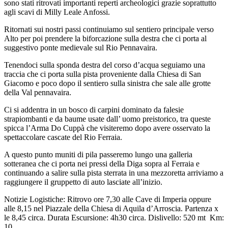
sono stati ritrovati importanti reperti archeologici grazie soprattutto
agli scavi di Milly Leale Anfossi.
Ritornati sui nostri passi continuiamo sul sentiero principale verso
Alto per poi prendere la biforcazione sulla destra che ci porta al
suggestivo ponte medievale sul Rio Pennavaira.
Tenendoci sulla sponda destra del corso d’acqua seguiamo una
traccia che ci porta sulla pista proveniente dalla Chiesa di San
Giacomo e poco dopo il sentiero sulla sinistra che sale alle grotte
della Val pennavaira.
Ci si addentra in un bosco di carpini dominato da falesie
strapiombanti e da baume usate dall’ uomo preistorico, tra queste
spicca l’Arma Do Cuppà che visiteremo dopo avere osservato la
spettaccolare cascate del Rio Ferraia.
A questo punto muniti di pila passeremo lungo una galleria
sotteranea che ci porta nei pressi della Diga sopra al Ferraia e
continuando a salire sulla pista sterrata in una mezzoretta arriviamo a
raggiungere il gruppetto di auto lasciate all’inizio.
Notizie Logistiche: Ritrovo ore 7,30 alle Cave di Imperia oppure
alle 8,15 nel Piazzale della Chiesa di Aquila d’Arroscia. Partenza x
le 8,45 circa. Durata Escursione: 4h30 circa. Dislivello: 520 mt Km:
10