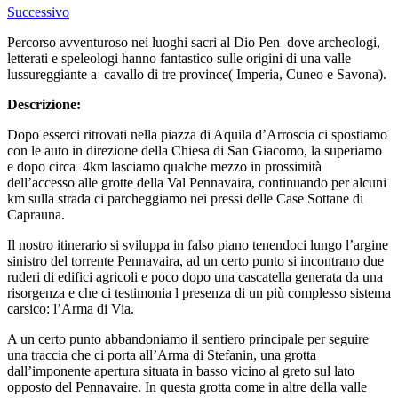
Successivo
Percorso avventuroso nei luoghi sacri al Dio Pen dove archeologi,
letterati e speleologi hanno fantastico sulle origini di una valle
lussureggiante a cavallo di tre province( Imperia, Cuneo e Savona).
Descrizione:
Dopo esserci ritrovati nella piazza di Aquila d’Arroscia ci spostiamo
con le auto in direzione della Chiesa di San Giacomo, la superiamo
e dopo circa 4km lasciamo qualche mezzo in prossimità
dell’accesso alle grotte della Val Pennavaira, continuando per alcuni
km sulla strada ci parcheggiamo nei pressi delle Case Sottane di
Caprauna.
Il nostro itinerario si sviluppa in falso piano tenendoci lungo l’argine
sinistro del torrente Pennavaira, ad un certo punto si incontrano due
ruderi di edifici agricoli e poco dopo una cascatella generata da una
risorgenza e che ci testimonia l presenza di un più complesso sistema
carsico: l’Arma di Via.
A un certo punto abbandoniamo il sentiero principale per seguire
una traccia che ci porta all’Arma di Stefanin, una grotta
dall’imponente apertura situata in basso vicino al greto sul lato
opposto del Pennavaire. In questa grotta come in altre della valle