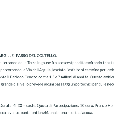
RGILLE- PA
SSO DEL COLTELLO.
iterraneo delle Terre Ingaune fra scoscesi pendii ammirando i cisti in
percorrendo la Via dell’Argilla, lasciato l’asfalto si cammina per lembi 
ante il Periodo Cenozoico tra 1,5 e 7 milioni di anni fa. Questo ambie
n grande dislivello prevede alcuni passaggi un’po tecnici per cui è 
E Durata: 4h30 + soste. Quota di Partecipazione: 10 euro. Pranzo H
iacca a vento, pantaloni lunghi, una buona scorta d’acqua.