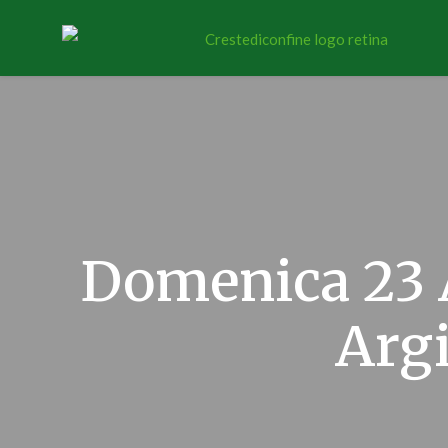
Domenica 23 A
Argi