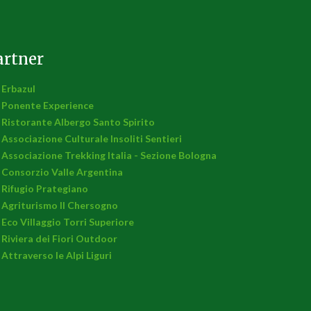
artner
Erbazul
Ponente Experience
Ristorante Albergo Santo Spirito
Associazione Culturale Insoliti Sentieri
Associazione Trekking Italia - Sezione Bologna
Consorzio Valle Argentina
Rifugio Prategiano
Agriturismo Il Chersogno
Eco Villaggio Torri Superiore
Riviera dei Fiori Outdoor
Attraverso le Alpi Liguri