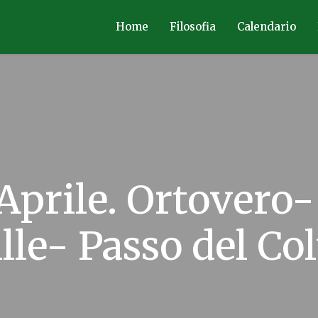
Home
Filosofia
Calendario
prile. Ortovero- 
lle- Passo del Col