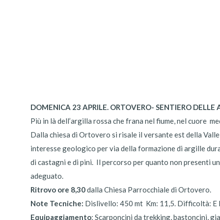
DOMENICA 23 APRILE. ORTOVERO- SENTIERO DELLE A
Più in là dell’argilla rossa che frana nel fiume, nel cuore
med
Dalla chiesa di Ortovero si risale il versante est della Valle 
interesse geologico per via della formazione di argille dur
di castagni e di pini.
Il percorso per quanto non presenti u
adeguato.
Ritrovo ore 8,30
dalla Chiesa Parrocchiale di Ortovero.
Note Tecniche:
Dislivello:
450 mt
Km: 11,5. Difficoltà: 
Equipaggiamento
: Scarponcini da trekking, bastoncini, g