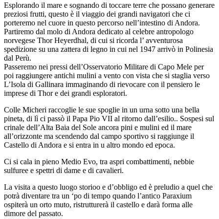
Esplorando il mare e sognando di toccare terre che possano generare
preziosi frutti, questo è il viaggio dei grandi navigatori che ci
porteremo nel cuore in questo percorso nell’intestino di Andora.
Partiremo dal molo di Andora dedicato al celebre antropologo
norvegese Thor Heyerdhal, di cui si ricorda l’ avventurosa
spedizione su una zattera di legno in cui nel 1947 arrivò in Polinesia
dal Perù.
Passeremo nei pressi dell’Osservatorio Militare di Capo Mele per
poi raggiungere antichi mulini a vento con vista che si staglia verso
L’Isola di Gallinara immaginando di rievocare con il pensiero le
imprese di Thor e dei grandi esploratori.
Colle Micheri raccoglie le sue spoglie in un urna sotto una bella
pineta, di lì ci passò il Papa Pio VII al ritorno dall’esilio.. Sospesi sul
crinale dell’Alta Baia del Sole ancora pini e mulini ed il mare
all’orizzonte ma scendendo dal campo sportivo si raggiunge il
Castello di Andora e si entra in u altro mondo ed epoca.
Ci si cala in pieno Medio Evo, tra aspri combattimenti, nebbie
sulfuree e spettri di dame e di cavalieri.
La visita a questo luogo storioo e d’obbligo ed è preludio a quel che
potrà diventare tra un ‘po di tempo quando l’antico Paraxium
ospiterà un orto muto, ristrutturerà il castello e darà forma alle
dimore del passato.